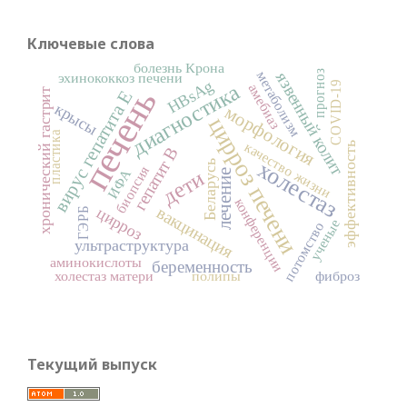
Ключевые слова
болезнь Крона
прогноз
метаболизм
язвенный колит
эхинококкоз печени
HBsAg
диагностика
COVID-19
амебиаз
печень
хронический гастрит
вирус гепатита Е
крысы
морфология
цирроз печени
пластика
качество жизни
эффективность
гепатит В
холестаз
Беларусь
биопсия
ИФА
дети
лечение
конференции
вакцинация
цирроз
ГЭРБ
ученые
потомство
ультраструктура
аминокислоты
беременность
холестаз матери
полипы
фиброз
Текущий выпуск