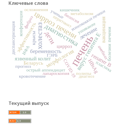
Ключевые слова
осложнения
кишечник
ученые
эхинококкоз печени
цирроз печени
конференции
метаболизм
биопсия
перитонит
фиброз
вакцинация
ушивание
диспансеризация
эффективность
диагностика
холестаз
лечение
болезни печени
дети
крысы
вирус гепатита Е
печень
цирроз
амебиаз
ИФА
морфология
беременность
гепатит В
ГЭРБ
язвенный колит
HBsAg
COVID-19
пластика
Беларусь
прогноз
острый аппендицит
лапароскопия
полипы
кровотечение
диагноз
Текущий выпуск