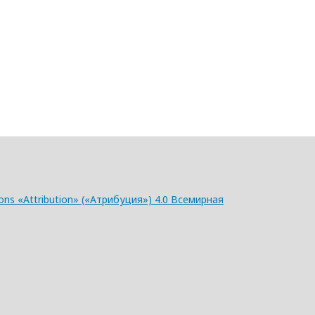
ns «Attribution» («Атрибуция») 4.0 Всемирная