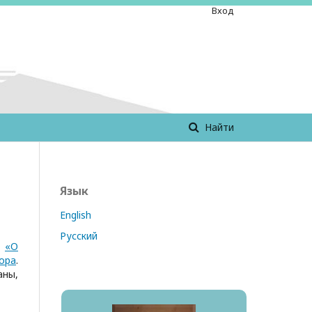
Вход
Найти
Язык
English
Русский
л
«О
ора
.
аны,