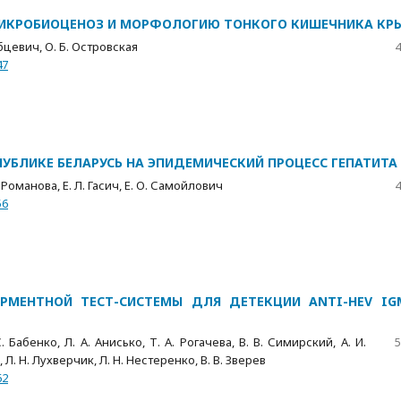
МИКРОБИОЦЕНОЗ И МОРФОЛОГИЮ ТОНКОГО КИШЕЧНИКА КР
убцевич, О. Б. Островская
4
47
УБЛИКЕ БЕЛАРУСЬ НА ЭПИДЕМИЧЕСКИЙ ПРОЦЕСС ГЕПАТИТА 
. Романова, Е. Л. Гасич, Е. О. Самойлович
4
56
РМЕНТНОЙ ТЕСТ-СИСТЕМЫ ДЛЯ ДЕТЕКЦИИ ANTI-HEV IG
. Бабенко, Л. А. Анисько, Т. А. Рогачева, В. В. Симирский, А. И.
5
 Л. Н. Лухверчик, Л. Н. Нестеренко, В. В. Зверев
62