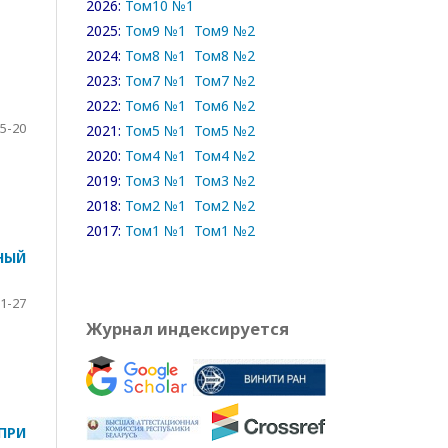
2026:
Том10 №1
2025:
Том9 №1
Том9 №2
2024:
Том8 №1
Том8 №2
2023:
Том7 №1
Том7 №2
2022:
Том6 №1
Том6 №2
5-20
2021:
Том5 №1
Том5 №2
2020:
Том4 №1
Том4 №2
2019:
Том3 №1
Том3 №2
2018:
Том2 №1
Том2 №2
2017:
Том1 №1
Том1 №2
НЫЙ
1-27
Журнал индексируется
ПРИ