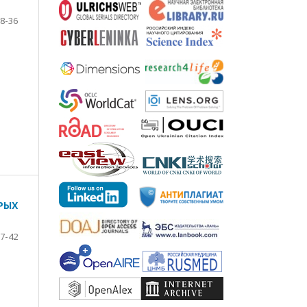
8-36
РЫХ
7-42