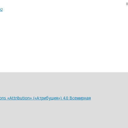
8
92
ns «Attribution» («Атрибуция») 4.0 Всемирная